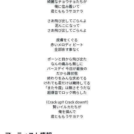
綺麗なチョウチョたちが

俺に住み着いて

君とももうサヨナラ

さあ飛び出してごらんよ

泥んこになって

さあ飛び出してごらんよ

皮膚をくぐる

赤いメロディ ビート

全部余す事なく

ポーンと目から飛び出た

なんの痛みも無しに

バースデイ 今日が最後の

だから躁状態

終わりをみんな求めてる

けれでも君だけは期待してる

「また今度」は無さそうだな

超爆音でロック鳴らした

（Crack up!! Crack down!!）

賢いイルカたちが

俺を憐んで

君とももうサヨナラ