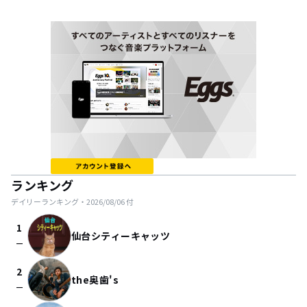
ランキング
デイリーランキング・
2026/08/06
付
1
仙台シティーキャッツ
check_indeterminate_small
2
the奥歯's
check_indeterminate_small