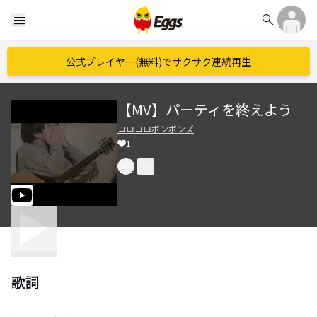
search
menu
公式プレイヤー(無料)でサクサク連続再生
【MV】パーティを終えよう
コロコロボンボンズ
1
歌詞