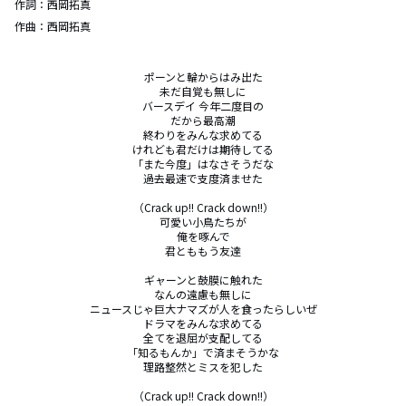
作詞：
西岡拓真
作曲：
西岡拓真
ポーンと輪からはみ出た

未だ自覚も無しに

バースデイ 今年二度目の

だから最高潮

終わりをみんな求めてる

けれども君だけは期待してる

「また今度」はなさそうだな

過去最速で支度済ませた

（Crack up!! Crack down!!）

可愛い小鳥たちが

俺を啄んで

君とももう友達

ギャーンと鼓膜に触れた

なんの遠慮も無しに

ニュースじゃ巨大ナマズが人を食ったらしいぜ

ドラマをみんな求めてる

全てを退屈が支配してる

「知るもんか」で済まそうかな

理路整然とミスを犯した

（Crack up!! Crack down!!）
