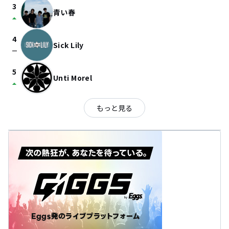
3
青い春
arrow_drop_up
4
Sick Lily
check_indeterminate_small
5
Unti Morel
arrow_drop_up
もっと見る