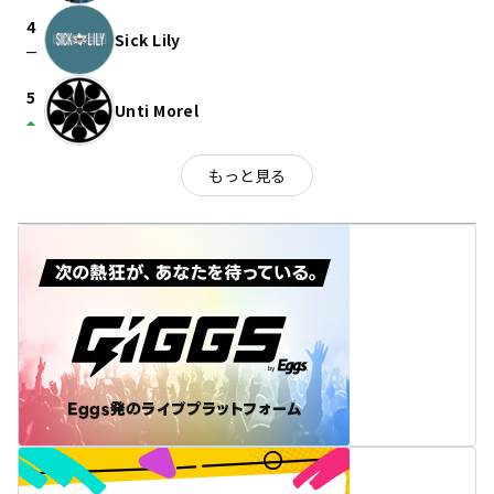
4
Sick Lily
check_indeterminate_small
5
Unti Morel
arrow_drop_up
もっと見る