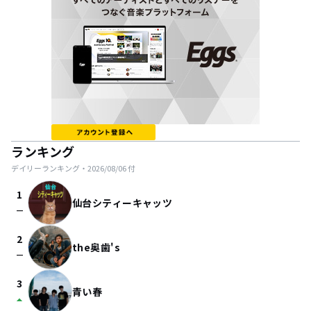
ランキング
デイリーランキング・
2026/08/06
付
1
仙台シティーキャッツ
check_indeterminate_small
2
the奥歯's
check_indeterminate_small
3
青い春
arrow_drop_up