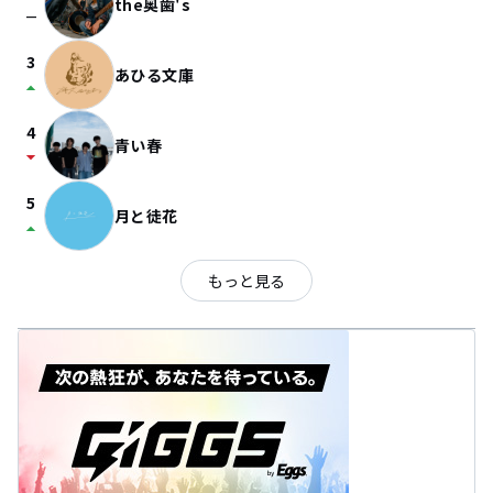
the奥歯's
check_indeterminate_small
3
あひる文庫
arrow_drop_up
4
青い春
arrow_drop_down
5
月と徒花
arrow_drop_up
もっと見る