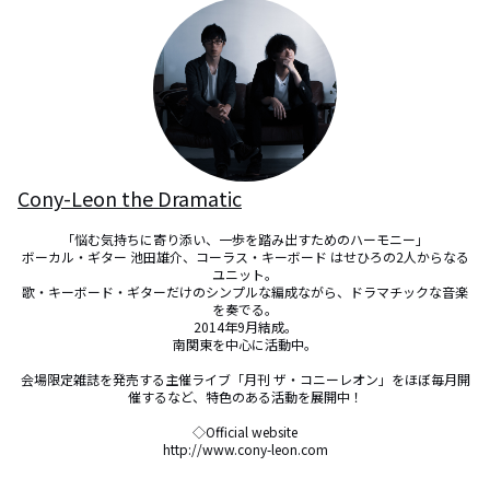
Cony-Leon the Dramatic
「悩む気持ちに寄り添い、一歩を踏み出すためのハーモニー」

ボーカル・ギター 池田雄介、コーラス・キーボード はせひろの2人からなる
ユニット。

歌・キーボード・ギターだけのシンプルな編成ながら、ドラマチックな音楽
を奏でる。

2014年9月結成。

南関東を中心に活動中。

会場限定雑誌を発売する主催ライブ「月刊 ザ・コニーレオン」をほぼ毎月開
催するなど、特色のある活動を展開中！

◇Official website

http://www.cony-leon.com