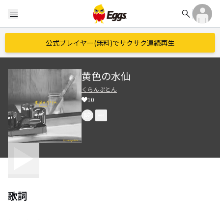
search
menu
公式プレイヤー(無料)でサクサク連続再生
黄色の水仙
くらんぷとん
10
歌詞