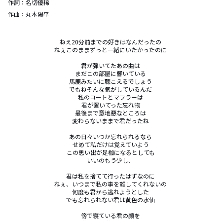
作詞：
名切優稀
作曲：
丸本陽平
ねえ20分前までの好きはなんだったの

ねぇこのままずっと一緒にいたかったのに

君が弾いてたあの曲は

まだこの部屋に響いている

馬鹿みたいに聴こえるでしょう

でもねそんな気がしているんだ

私のコートとマフラーは

君が置いてった忘れ物

最後まで意地悪なところは

変わらないままで君だったね

あの日々いつか忘れられるなら

せめて私だけは覚えていよう

この思い出が足枷になるとしても

いいのもう少し、

君は私を捨てて行ったはずなのに

ねぇ、いつまで私の事を離してくれないの

何度も君から逃れようとした

でも忘れられない君は黄色の水仙

傍で寝ている君の顔を
