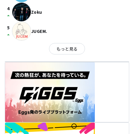
4
Zoku
arrow_drop_up
5
JUGEM.
arrow_drop_up
もっと見る