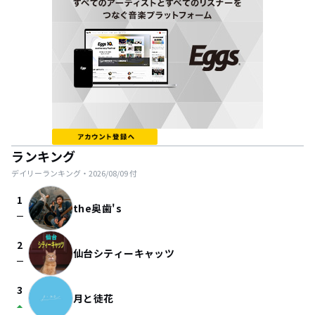
ランキング
デイリーランキング・
2026/08/09
付
1
the奥歯's
check_indeterminate_small
2
仙台シティーキャッツ
check_indeterminate_small
3
月と徒花
arrow_drop_up