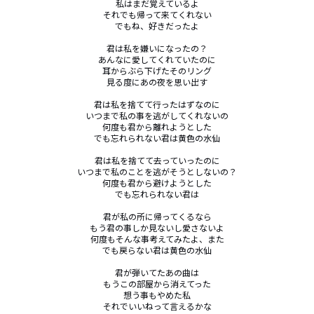
私はまだ覚えているよ

それでも帰って来てくれない

でもね、好きだったよ

君は私を嫌いになったの？

あんなに愛してくれていたのに

耳からぶら下げたそのリング

見る度にあの夜を思い出す

君は私を捨てて行ったはずなのに

いつまで私の事を逃がしてくれないの

何度も君から離れようとした

でも忘れられない君は黄色の水仙

君は私を捨てて去っていったのに

いつまで私のことを逃がそうとしないの？

何度も君から避けようとした

でも忘れられない君は

君が私の所に帰ってくるなら

もう君の事しか見ないし愛さないよ

何度もそんな事考えてみたよ、また

でも戻らない君は黄色の水仙

君が弾いてたあの曲は

もうこの部屋から消えてった

想う事もやめた私

それでいいねって言えるかな