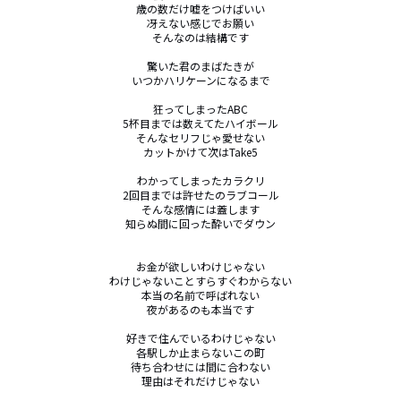
歳の数だけ嘘をつけばいい

冴えない感じでお願い

そんなのは結構です

驚いた君のまばたきが

いつかハリケーンになるまで

狂ってしまったABC

5杯目までは数えてたハイボール

そんなセリフじゃ愛せない

カットかけて次はTake5

わかってしまったカラクリ

2回目までは許せたのラブコール

そんな感情には蓋します

知らぬ間に回った酔いでダウン

お金が欲しいわけじゃない

わけじゃないことすらすぐわからない

本当の名前で呼ばれない

夜があるのも本当です

好きで住んでいるわけじゃない

各駅しか止まらないこの町

待ち合わせには間に合わない

理由はそれだけじゃない
