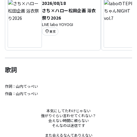
2026/08/18
さち×ハロー松田企画 浴衣
祭り2026
LIVE labo YOYOGI
location_on
東京
歌詞
作詞：
山内てっぺい
作曲：
山内てっぺい
本気にしてたわけじゃない

強がりぐらい言わせてくれない？

会えない時間に頼らない

そんなのは迷信です

また会えるなんてありえない
