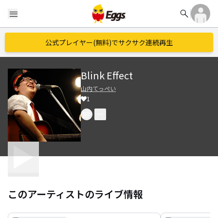
search
menu
公式プレイヤー(無料)でサクサク連続再生
Blink Effect
山内てっぺい
1
このアーティストのライブ情報