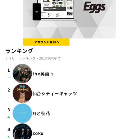
ランキング
デイリーランキング・
2026/08/09
付
1
the奥歯's
check_indeterminate_small
2
仙台シティーキャッツ
check_indeterminate_small
3
月と徒花
arrow_drop_up
4
Zoku
arrow_drop_up