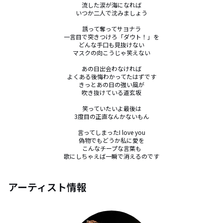
流した涙が海になれば

いつか二人で沈みましょう

誘って奪ってサヨナラ

一言目で突きつけろ「ダウト！」を

どんな手口も見抜けない

マスクの向こうじゃ笑えない

あの日出会わなければ

よくある後悔わかってたはずです

きっとあの日の強い風が

吹き抜けている道玄坂

笑っていたいよ最後は

3度目の正直なんかないもん

言ってしまったI love you

偽物でもどうか私に愛を

こんなチープな言葉も

歌にしちゃえば一瞬で消えるのです
アーティスト情報