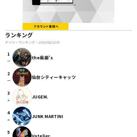
ランキング
デイリーランキング・
2026/08/10
付
1
the奥歯's
check_indeterminate_small
2
仙台シティーキャッツ
check_indeterminate_small
3
JUGEM.
arrow_drop_up
4
JUNK MARTINI
arrow_drop_up
5
Vatelier.