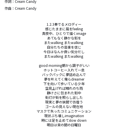
作詞：
Cream Candy
作曲：
Cream Candy
1.2.3奏でるメロディー

感じたままに風をfeeling

真夜中、ひとりで描くimage

あてもなく静かな街を

またwalking またwalking 

自分たちの音楽を信じ

今日はなんか良い気分だし

またwalking またwalking 

good morning朝から調子がいい

ホットコーヒー入れて一息

バックパックに夢詰め込んで

夢を叶えてく俺らdreamer

下を向いて歩いている少年

空見上げれば晴れのち雨

静けさに包まれた街中

街灯が街を照らし出した

現実と夢の狭間で彷徨う

ゴールの見えない現在地

マスクで失ったコミュニケーション

現状ぶち壊しimagination

時には足を止めてslow down

明日は束の間の日曜日
