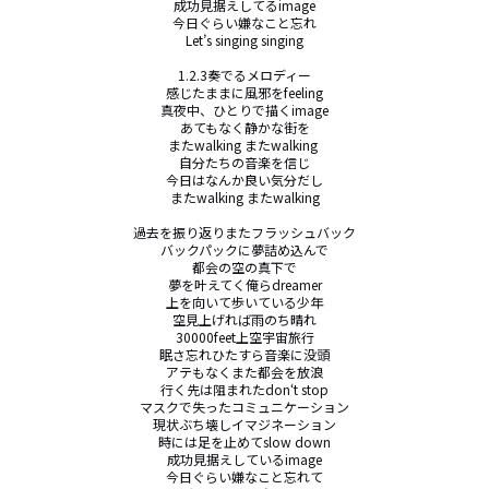
成功見据えしてるimage

今日ぐらい嫌なこと忘れ

Let’s singing singing

1.2.3奏でるメロディー

感じたままに風邪をfeeling

真夜中、ひとりで描くimage

あてもなく静かな街を

またwalking またwalking 

自分たちの音楽を信じ

今日はなんか良い気分だし

またwalking またwalking

過去を振り返りまたフラッシュバック

バックパックに夢詰め込んで

都会の空の真下で

夢を叶えてく俺らdreamer

上を向いて歩いている少年

空見上げれば雨のち晴れ

30000feet上空宇宙旅行

眠さ忘れひたすら音楽に没頭

アテもなくまた都会を放浪

行く先は阻まれたdon‘t stop

マスクで失ったコミュニケーション

現状ぶち壊しイマジネーション

時には足を止めてslow down

成功見据えしているimage

今日ぐらい嫌なこと忘れて
