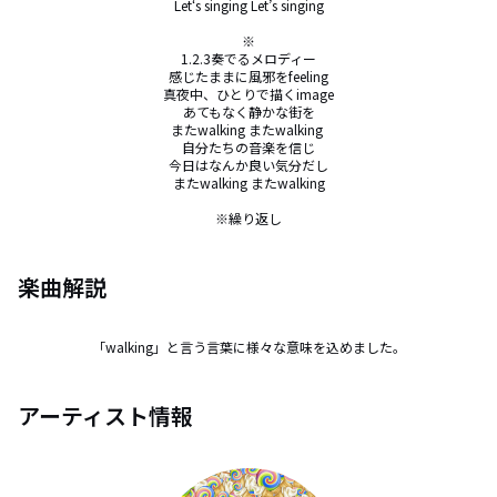
Let‘s singing Let’s singing

※

1.2.3奏でるメロディー

感じたままに風邪をfeeling

真夜中、ひとりで描くimage

あてもなく静かな街を

またwalking またwalking 

自分たちの音楽を信じ

今日はなんか良い気分だし

またwalking またwalking

※繰り返し
楽曲解説
「walking」と言う言葉に様々な意味を込めました。
アーティスト情報