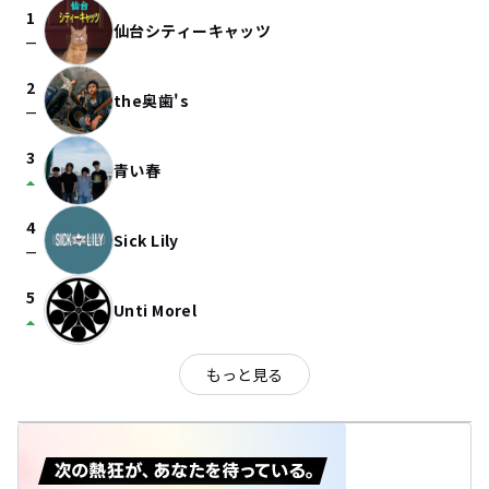
1
仙台シティーキャッツ
check_indeterminate_small
2
the奥歯's
check_indeterminate_small
3
青い春
arrow_drop_up
4
Sick Lily
check_indeterminate_small
5
Unti Morel
arrow_drop_up
もっと見る