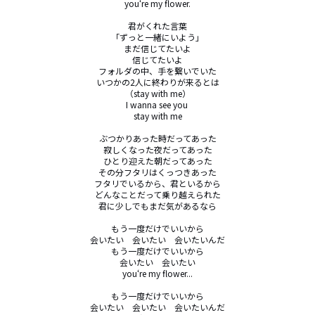
you‘re my flower.

君がくれた言葉

「ずっと一緒にいよう」

まだ信じてたいよ

信じてたいよ

フォルダの中、手を繋いでいた

いつかの2人に終わりが来るとは

（stay with me）

I wanna see you 

stay with me

ぶつかりあった時だってあった

寂しくなった夜だってあった

ひとり迎えた朝だってあった

その分フタリはくっつきあった

フタリでいるから、君といるから

どんなことだって乗り越えられた

君に少しでもまだ気があるなら

もう一度だけでいいから

会いたい　会いたい　会いたいんだ

もう一度だけでいいから

会いたい　会いたい

you‘re my flower...

もう一度だけでいいから

会いたい　会いたい　会いたいんだ
