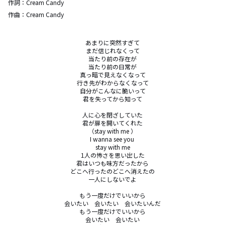
作詞：
Cream Candy
作曲：
Cream Candy
あまりに突然すぎて

まだ信じれなくって

当たり前の存在が

当たり前の日常が

真っ暗で見えなくなって

行き先がわからなくなって

自分がこんなに脆いって

君を失ってから知って

人に心を閉ざしていた

君が扉を開いてくれた

（stay with me ）

I wanna see you 

stay with me

1人の怖さを思い出した

君はいつも味方だったから

どこへ行ったのどこへ消えたの

一人にしないでよ

もう一度だけでいいから

会いたい　会いたい　会いたいんだ

もう一度だけでいいから

会いたい　会いたい
