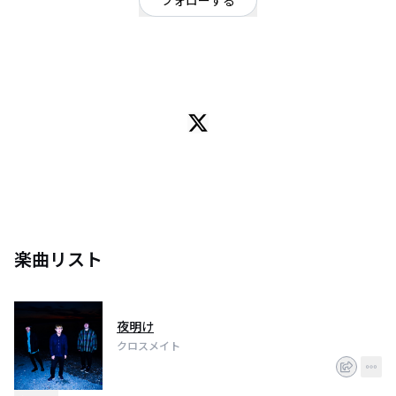
フォローする
滋賀県
ロック
滋賀県彦根市3ピースロックバンドクロスメイトですVo/Gt『@shouki1007』
Ba『@sudare_popo』Dr『@x_non0621_x』
楽曲リスト
夜明け
クロスメイト