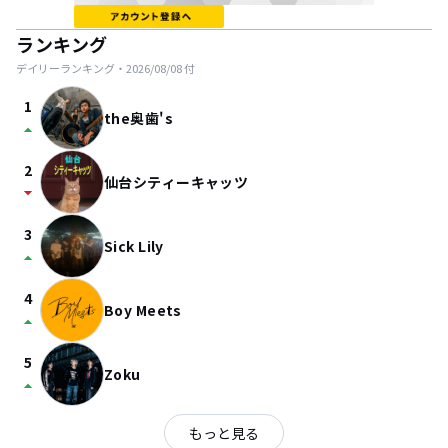
ランキング
デイリーランキング・
2026/08/08
付
1
the奥歯's
arrow_drop_up
2
仙台シティーキャッツ
arrow_drop_down
3
Sick Lily
arrow_drop_up
4
Boy Meets
arrow_drop_up
5
Zoku
arrow_drop_up
もっと見る