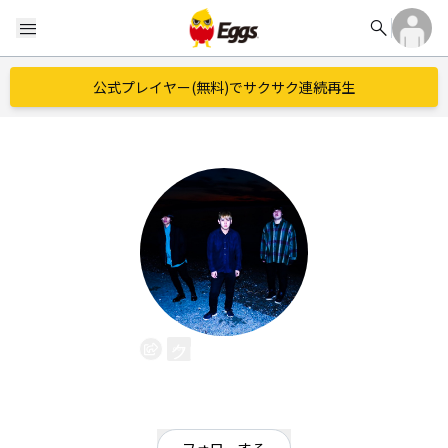
search
menu
公式プレイヤー(無料)でサクサク連続再生
クロスメイト
EggsID：
crossmate_band
207
フォロワー