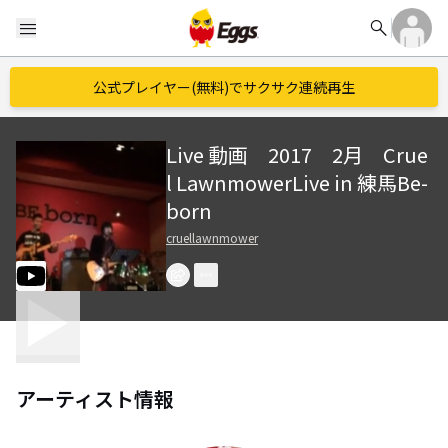
search
menu
公式プレイヤー(無料)でサクサク連続再生
Live 動画 2017 2月 Crue
l LawnmowerLive in 練馬Be-
born
cruellawnmower
アーティスト情報