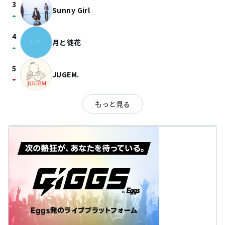
3
Sunny Girl
arrow_drop_up
4
月と徒花
arrow_drop_up
5
JUGEM.
arrow_drop_down
もっと見る