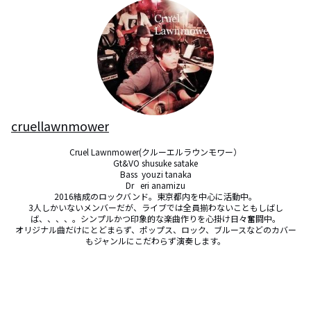
cruellawnmower
Cruel Lawnmower(クルーエルラウンモワー）

Gt&VO shusuke satake

Bass  youzi tanaka

Dr   eri anamizu

2016結成のロックバンド。東京都内を中心に活動中。

3人しかいないメンバーだが、ライブでは全員揃わないこともしばし
ば、、、、。シンプルかつ印象的な楽曲作りを心掛け日々奮闘中。

オリジナル曲だけにとどまらず、ポップス、ロック、ブルースなどのカバー
もジャンルにこだわらず演奏します。
