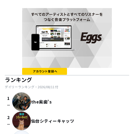
ランキング
デイリーランキング・
2026/08/11
付
1
the奥歯's
check_indeterminate_small
2
仙台シティーキャッツ
check_indeterminate_small