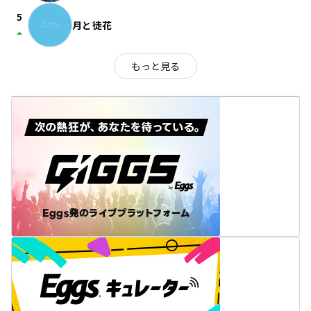
5
月と徒花
arrow_drop_up
もっと見る