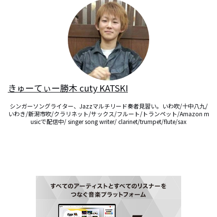
きゅーてぃー勝木 cuty KATSKI
シンガーソングライター、Jazzマルチリード奏者見習い。いわ吹/十中八九/
いわき/新潟市吹/クラリネット/サックス/フルート/トランペット/Amazon m
usicで配信中/ singer song writer/ clarinet/trumpet/flute/sax