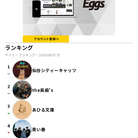
ランキング
デイリーランキング・
2026/08/07
付
1
仙台シティーキャッツ
check_indeterminate_small
2
the奥歯's
check_indeterminate_small
3
あひる文庫
arrow_drop_up
4
青い春
arrow_drop_down