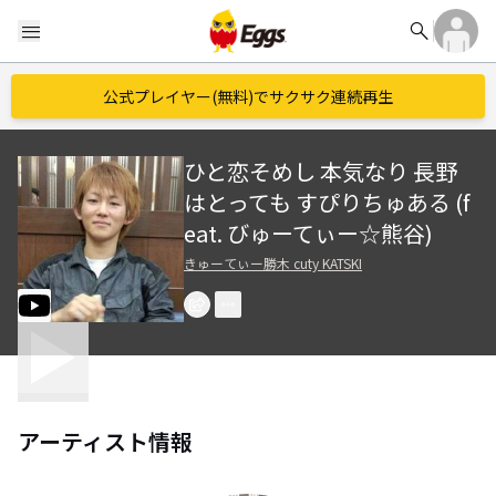
search
menu
公式プレイヤー(無料)でサクサク連続再生
ひと恋そめし 本気なり 長野
はとっても すぴりちゅある (f
eat. びゅーてぃー☆熊谷)
きゅーてぃー勝木 cuty KATSKI
アーティスト情報