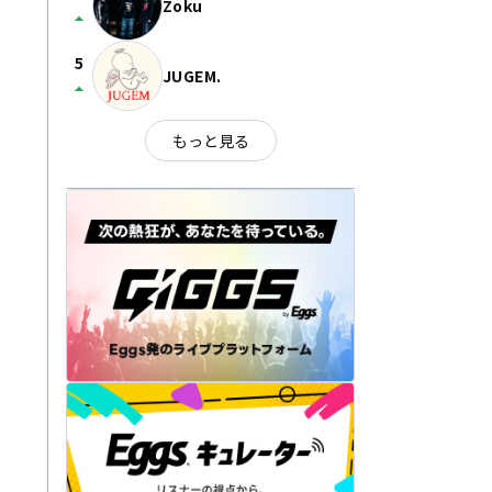
Zoku
arrow_drop_up
5
JUGEM.
arrow_drop_up
もっと見る