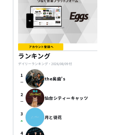
ランキング
デイリーランキング・
2026/08/09
付
1
the奥歯's
check_indeterminate_small
2
仙台シティーキャッツ
check_indeterminate_small
3
月と徒花
arrow_drop_up
4