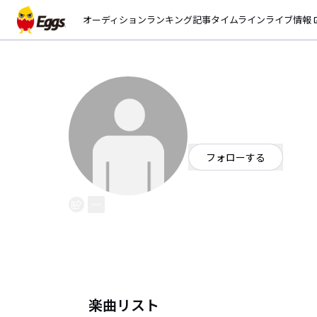
オーディション
ランキング
記事
タイムライン
ライブ情報
open_
中村太地
EggsID：
daichimonkey
1
フォロワー
フォローする
三重県
楽曲リスト