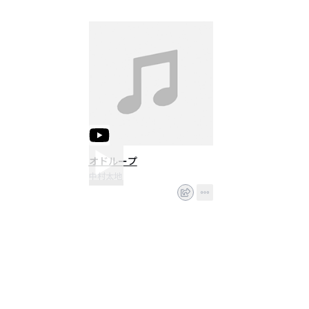
オドループ
中村太地