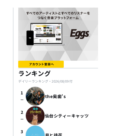
ランキング
デイリーランキング・
2026/08/09
付
1
the奥歯's
check_indeterminate_small
2
仙台シティーキャッツ
check_indeterminate_small
3
月と徒花