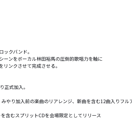
ロックバンド。

シーンをボーカル林田裕馬の圧倒的歌唱力を軸に

をリンクさせて完成させる。

やり正式加入。

む、みやり加入前の楽曲のリアレンジ、新曲を含む12曲入りフル
いのカヴァーを含むスプリットCDを会場限定としてリリース
