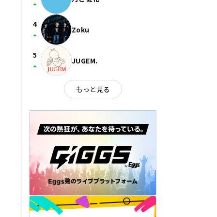
arrow_drop_up
4
Zoku
arrow_drop_up
5
JUGEM.
arrow_drop_up
もっと見る