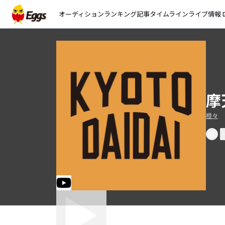
オーディション
ランキング
記事
タイムライン
ライブ情報
open_
摩
橙々