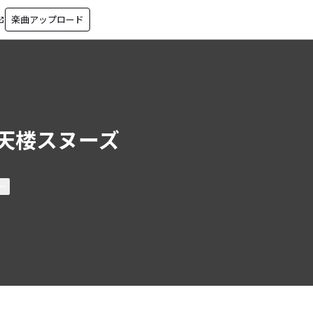
楽曲アップロード
in_new
天楼スヌーズ