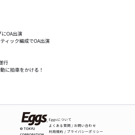
ライブにOA出演

アコースティック編成でOA出演

遂行

活動に拍車をかける！
Eggsについて
よくある質問 / お問い合わせ
© TOKYU
利用規約 / プライバシーポリシー
CORPORATION.