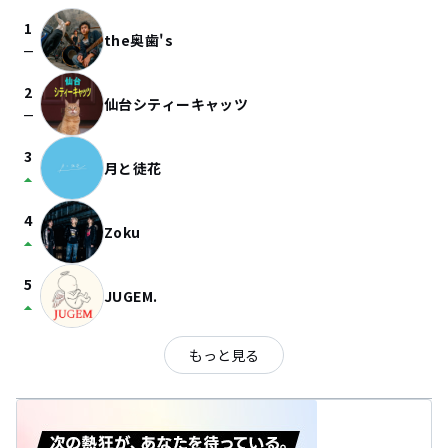
1
the奥歯's
check_indeterminate_small
2
仙台シティーキャッツ
check_indeterminate_small
3
月と徒花
arrow_drop_up
4
Zoku
arrow_drop_up
5
JUGEM.
arrow_drop_up
もっと見る