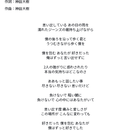
作詞：
神田大樹
作曲：
神田大樹
思い出している あの日の雨を

濡れたジーンズの裾持ち上げながら

僕の後ろを沿って歩く君と

うつむきながら歩く僕を

僕を包む あなたが 好きだった

俺はずっと言い出せずに

2人の強がりに惑わされたり

本当の気持ちはどこなのさ

ああもっと話したい事

尽きない 尽きない 思いだけど

負けないで 暗い闇に

負けないで 心の中にはあなたがいて

思い出す度 痛みと愛しさが

この場所が こんなに変わっても

好きだった 僕を包む あなたが

僕はずっと好きでした