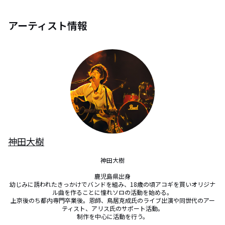
アーティスト情報
神田大樹
神田大樹

鹿児島県出身

幼じみに誘われたきっかけでバンドを組み、18歳の頃アコギを買いオリジナ
ル曲を作ることに憧れソロの活動を始める。

上京後のち都内専門卒業後。恩師、鳥居克成氏のライブ出演や同世代のアー
ティスト、アリス氏のサポート活動。

制作を中心に活動を行う。
