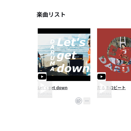
楽曲リスト
Let's get down
だるまのビート
DARUMA
DARUMA