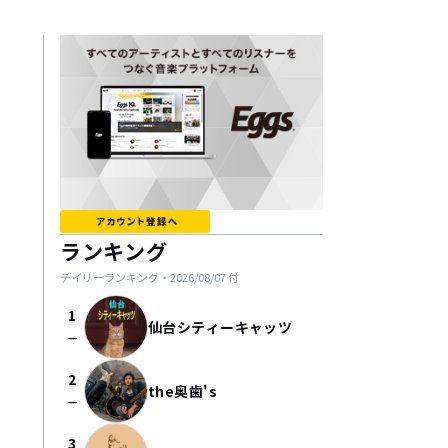
ランキング
デイリーランキング・
2026/08/07
付
1
仙台シティーキャッツ
check_indeterminate_small
2
the奥歯's
check_indeterminate_small
3