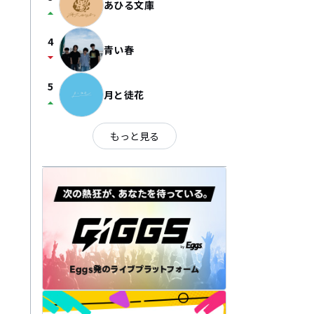
あひる文庫
arrow_drop_up
4
青い春
arrow_drop_down
5
月と徒花
arrow_drop_up
もっと見る