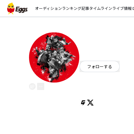
オーディション
ランキング
記事
タイムライン
ライブ情報
open_
DARUMA
EggsID：
daruma
15
フォロワー
フォローする
愛知県
ロック
/
ミクスチャー
/
OFFICIAL WEBSITE
古代インドより中国へ仏教を伝え