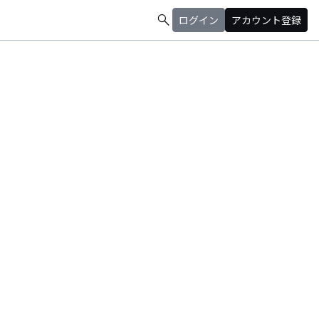
search
ログイン
アカウント登録
》