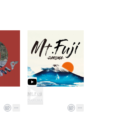
Mt.Fuji
DARUMA