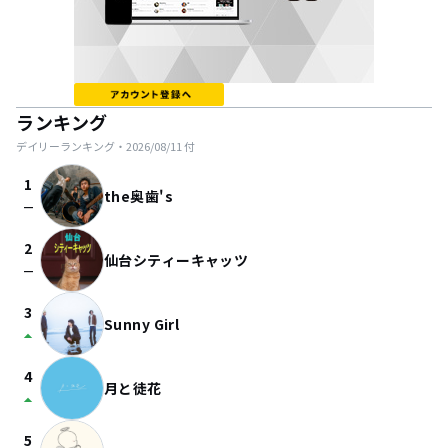
ランキング
デイリーランキング・
2026/08/11
付
1
the奥歯's
check_indeterminate_small
2
仙台シティーキャッツ
check_indeterminate_small
3
Sunny Girl
arrow_drop_up
4
月と徒花
arrow_drop_up
5