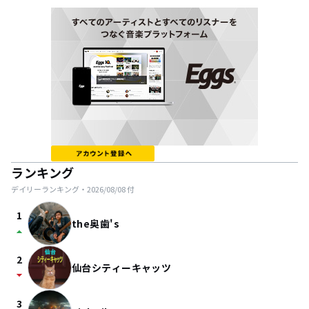
ランキング
デイリーランキング・
2026/08/08
付
1
the奥歯's
arrow_drop_up
2
仙台シティーキャッツ
arrow_drop_down
3