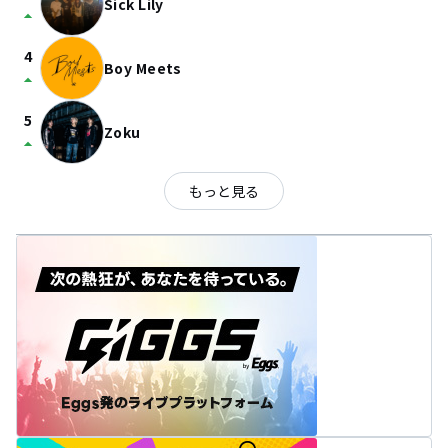
Sick Lily
arrow_drop_up
4
Boy Meets
arrow_drop_up
5
Zoku
arrow_drop_up
もっと見る