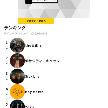
ランキング
デイリーランキング・
2026/08/08
付
1
the奥歯's
arrow_drop_up
2
仙台シティーキャッツ
arrow_drop_down
3
Sick Lily
arrow_drop_up
4
Boy Meets
arrow_drop_up
5
Zoku