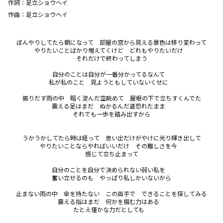
作詞：
足立ショウヘイ
作曲：
足立ショウヘイ
ぼんやりしてたら朝になって　部屋の窓から見える景色は移り変わって

やりたいことばかり増えてくけど　どれもやりたいだけ　

それだけで終わってしまう

自分のことは自分が一番分かってるなんて　

私が私のこと　見ようともしていないくせに　

振りだす雨の中　暗く淀んだ空眺めて　屋根の下で立ちすくんでた

震える足はまだ　ぬかるんだ道恐れたまま　

それでも一歩を踏み出すから

うかうかしてたら時は経って　思い出だけがやけに光り輝き出して

やりたいことならやればいいだけ　その難しさを今　

感じて立ち止まって

自分のことを自分で決められない弱い私を　

奮い立せるのも　やっぱり私しかいないから

止まない雨の中　傘を持たない　この両手で　できることを探してみる

震える指はまだ　何かを掴む力はある　

たとえ僅かな力だとしても　
