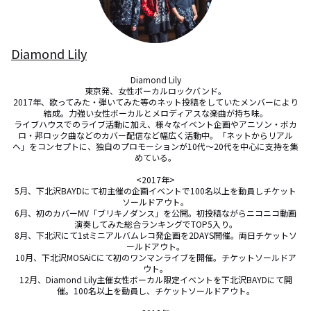
Diamond Lily
Diamond Lily

東京発、女性ボーカルロックバンド。

2017年、歌ってみた・弾いてみた等のネット投稿をしていたメンバーにより
結成。力強い女性ボーカルとメロディアスな楽曲が持ち味。

ライブハウスでのライブ活動に加え、様々なイベント企画やアニソン・ボカ
ロ・邦ロック曲などのカバー配信など幅広く活動中。「ネットからリアル
へ」をコンセプトに、独自のプロモーションが10代～20代を中心に支持を集
めている。

<2017年>

5月、下北沢BAYDにて初主催の企画イベントで100名以上を動員しチケット
ソールドアウト。

6月、初のカバーMV「ブリキノダンス」を公開。初投稿ながらニコニコ動画
演奏してみた総合ランキングでTOP5入り。

8月、下北沢にて1stミニアルバムレコ発企画を2DAYS開催。両日チケットソ
ールドアウト。

10月、下北沢MOSAiCにて初のワンマンライブを開催。チケットソールドア
ウト。

12月、Diamond Lily主催女性ボーカル限定イベントを下北沢BAYDにて開
催。100名以上を動員し、チケットソールドアウト。
