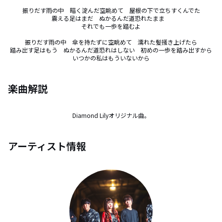
振りだす雨の中　暗く淀んだ空眺めて　屋根の下で立ちすくんでた

震える足はまだ　ぬかるんだ道恐れたまま　

それでも一歩を踏むよ

振りだす雨の中　傘を持たずに空眺めて　濡れた髪掻き上げたら

踏み出す足はもう　ぬかるんだ道恐れはしない　初めの一歩を踏み出すから

いつかの私はもういないから
楽曲解説
Diamond Lilyオリジナル曲。
アーティスト情報