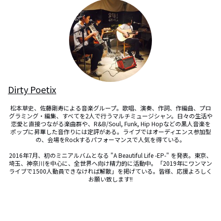
Dirty Poetix
松本草史、佐藤剛寿による音楽グループ。歌唱、演奏、作詞、作編曲、プロ
グラミング・編集、すべてを2人で行うマルチミュージシャン。日々の生活や
恋愛と直接つながる楽曲群や、R&B/Soul, Funk, Hip Hopなどの黒人音楽を
ポップに昇華した音作りには定評がある。ライブではオーディエンス参加型
の、会場をRockするパフォーマンスで人気を得ている。

2016年7月、初のミニアルバムとなる "A Beautiful Life -EP-" を発表。東京、
埼玉、神奈川を中心に、全世界へ向け精力的に活動中。「2019年にワンマン
ライブで1500人動員できなければ解散」を掲げている。皆様、応援よろしく
お願い致します!!