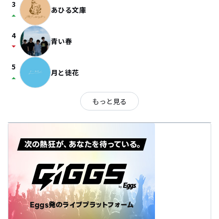
3
あひる文庫
arrow_drop_up
4
青い春
arrow_drop_down
5
月と徒花
arrow_drop_up
もっと見る