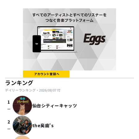
ランキング
デイリーランキング・
2026/08/07
付
1
仙台シティーキャッツ
check_indeterminate_small
2
the奥歯's
check_indeterminate_small