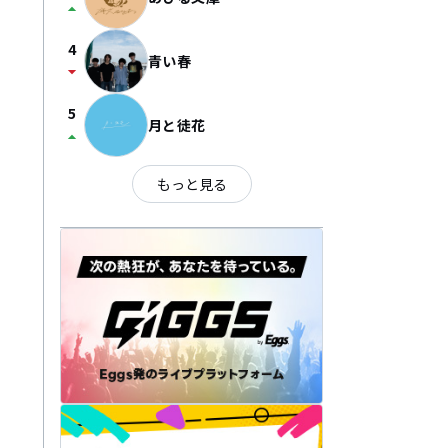
arrow_drop_up
4
青い春
arrow_drop_down
5
月と徒花
arrow_drop_up
もっと見る