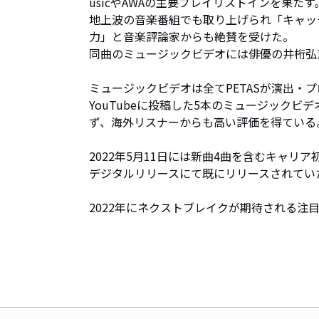
usicやAWAの主要プレイリストインを果たす。
地上波の音楽番組でも取り上げられ「キャッ
力」と音楽評論家からも絶賛を受けた。

同曲のミュージックビデオには俳優の井桁弘
ミュージックビデオは全てPETASが演出・
YouTubeに投稿した5本のミュージック
ず、海外リスナーからも高い評価を得ている。
2022年5月11日には新曲4曲を含むキャリア初のフ
デジタルリリースにて既にリリースされてい
2022年にネクストブレイクが期待される注目