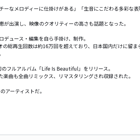


チーなメロディーに仕掛けがある」「生音にこだわる多彩な表
恵が出演し、映像のクオリティーの高さも話題となった。

プロデュース・編集を自ら手掛け、制作。

ビデオの総再生回数は約16万回を超えており、日本国内だけに留ま


ルアルバム「Life Is Beautiful」をリリース。

た楽曲も全曲リミックス、リマスタリングされ収録された。

のアーティストだ。
