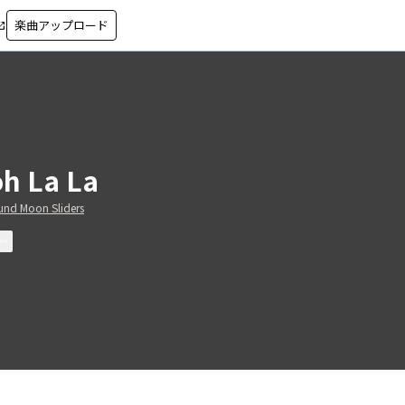
楽曲アップロード
in_new
h La La
nd Moon Sliders