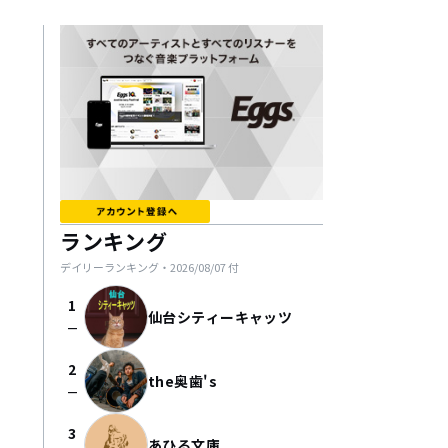
ランキング
デイリーランキング・
2026/08/07
付
1
仙台シティーキャッツ
check_indeterminate_small
2
the奥歯's
check_indeterminate_small
3
あひる文庫