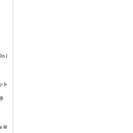
 I
ット
手
e M