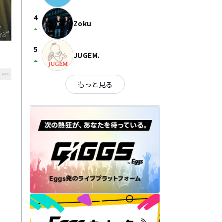
4
Zoku
arrow_drop_up
5
JUGEM.
arrow_drop_up
もっと見る