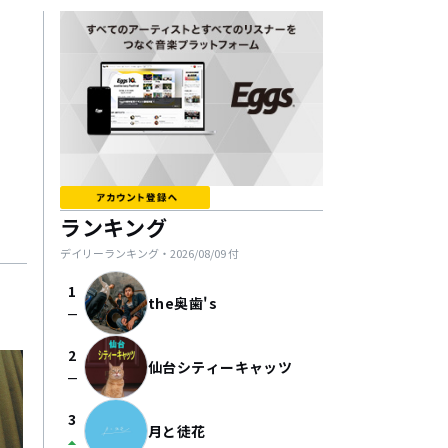
ランキング
デイリーランキング・
2026/08/09
付
1
the奥歯's
check_indeterminate_small
2
仙台シティーキャッツ
check_indeterminate_small
3
月と徒花
arrow_drop_up