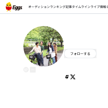
オーディション
ランキング
記事
タイムライン
ライブ情報
open_
どっちつかズ
EggsID：
dochitsukaz
9
フォロワー
フォローする
千葉県
ポップ
/
オルタナティブ
2024年7月結成 Gt.Vo遠藤晃 Gt