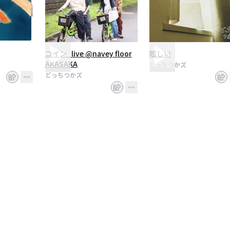
コイン_live @navey floor
眩しい
AKASAKA
どっちつかズ
どっちつかズ