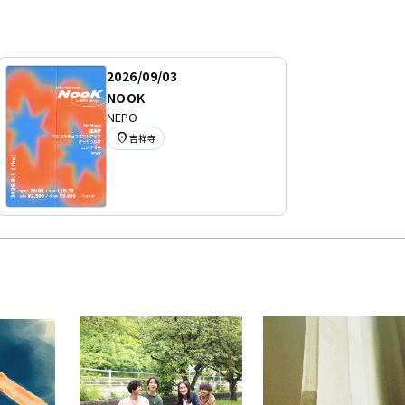
2026/09/03
NOOK
NEPO
location_on
吉祥寺