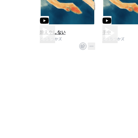
酔えやしない
手中
どっちつかズ
どっちつかズ