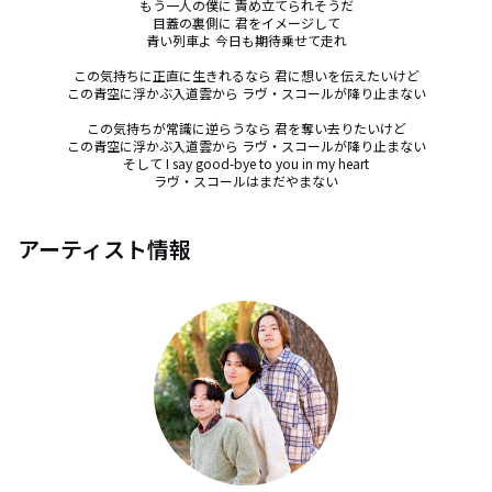
もう一人の僕に 責め立てられそうだ

目蓋の裏側に 君をイメージして

青い列車よ 今日も期待乗せて走れ

この気持ちに正直に生きれるなら 君に想いを伝えたいけど

この青空に浮かぶ入道雲から ラヴ・スコールが降り止まない

この気持ちが常識に逆らうなら 君を奪い去りたいけど

この青空に浮かぶ入道雲から ラヴ・スコールが降り止まない

そして I say good-bye to you in my heart

ラヴ・スコールはまだやまない
アーティスト情報