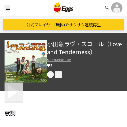
search
menu
公式プレイヤー(無料)でサクサク連続再生
小田急ラヴ・スコール（Love
and Tenderness）
submarine dog
3
歌詞