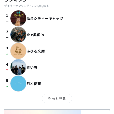
デイリーランキング・
2026/08/07
付
1
仙台シティーキャッツ
check_indeterminate_small
2
the奥歯's
check_indeterminate_small
3
あひる文庫
arrow_drop_up
4
青い春
arrow_drop_down
5
月と徒花
arrow_drop_up
もっと見る