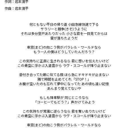
作詞：
岩本滉平
作曲：
岩本滉平
何ともない平日の帰り道 小田急線快速で下る

サラリーと競争(きそ)うように

それは多分登戸あたりだった 小さな君を一目見てからは

雷が落ちたようだ

車窓(まど)の向こう側がパラレル・ワールドなら

もう一人の僕はどうしていたんだろう？

この気持ちに正直に生きれるなら 君に想いを伝えたいけど

この青空に浮かぶ入道雲から ラヴ・スコールが降り止まない

昔付き合ってた娘に似てる顔 ほら急にドキドキが止まない

隣で時間を止めてくれ「STOP！」

お腹が空いたのも忘れて夢中になってた あの頃も遠い記憶

あんまり覚えてないや

もしも降車駅が 同じところなら

「コーヒーでもどう？」声かけてみよう

この気持ちが常識に逆らうなら 君を奪い去りたいけど

この青空に浮かぶ入道雲から ラヴ・スコールが降り止まない

車窓(まど)の向こう側がパラレル・ワールドなら
