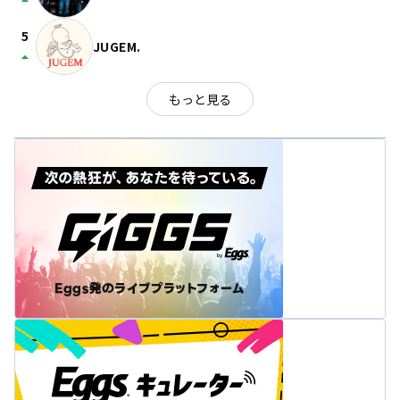
arrow_drop_up
5
JUGEM.
arrow_drop_up
もっと見る