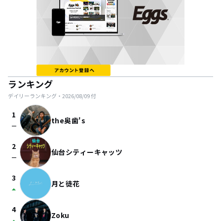
ランキング
デイリーランキング・
2026/08/09
付
1
the奥歯's
check_indeterminate_small
2
仙台シティーキャッツ
check_indeterminate_small
3
月と徒花
arrow_drop_up
4
Zoku