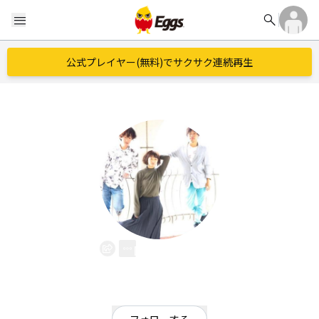
search
menu
公式プレイヤー(無料)でサクサク連続再生
DONFUN
EggsID：
donfun03
1
フォロワー