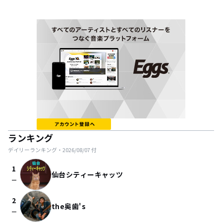
ランキング
デイリーランキング・
2026/08/07
付
1
仙台シティーキャッツ
check_indeterminate_small
2
the奥歯's
check_indeterminate_small