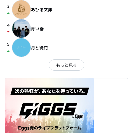
3
あひる文庫
arrow_drop_up
4
青い春
arrow_drop_down
5
月と徒花
arrow_drop_up
もっと見る