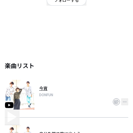
フォローする
H28.6月に結成!! スリピースバンド Ba.Vo.しお@shi25u/ Dr.Wanco
@donfun03wanco /Gt.うっちー@gma_kazu お誘いお待ちしております(￣
^￣)ゞ チケット取り置き連絡はDMもしくは以下のアドレスにお願いします。
donfun03@gmail.com
楽曲リスト
今宵
DONFUN