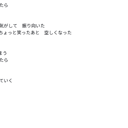
ら

気がして　振り向いた

ちょっと笑ったあと　空しくなった

 

ら

いく
