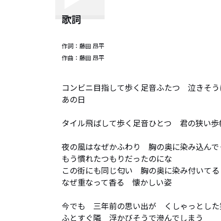
歌詞
作詞：
藤田 昂平
作曲：
藤田 昂平
コンビニ目指して歩く足音ふたつ　泣きそう
あの日

タイル飛ばして歩く足音ひとつ　君の狭い歩
夜の風はなぜかふわり　胸の奥に染み込んでく
もう慣れたつもりだったのにな

この街にも同じ匂い　胸の奥に染み付いてる

なぜ重なって香る　懐かしい姿

今でも　三年前の思い出が　くしゃっとした
ふとすぐ隣　浮かびそうで滲んでしまう
