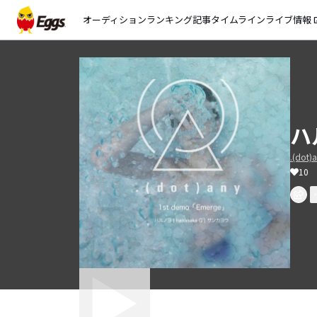
オーディション
ランキング
記事
タイムライン
ライブ情報
open_
ハ
.(dot)
10