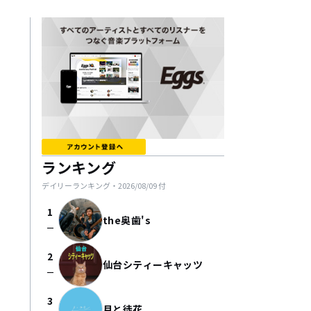
ランキング
デイリーランキング・
2026/08/09
付
1
the奥歯's
check_indeterminate_small
2
仙台シティーキャッツ
check_indeterminate_small
3
月と徒花