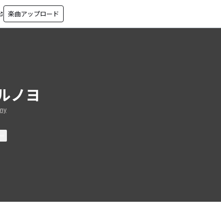
楽曲アップロード
in_new
ルノヨ
any