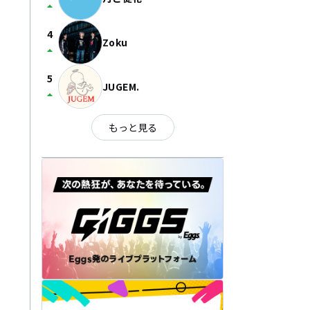
arrow_drop_up
4
Zoku
arrow_drop_up
5
JUGEM.
arrow_drop_up
もっと見る