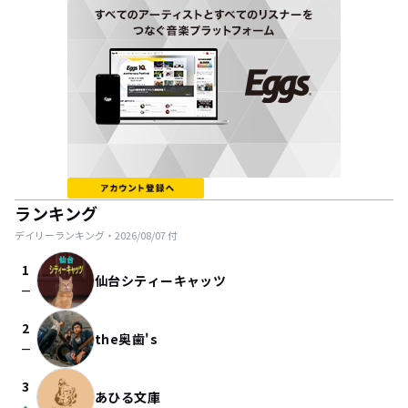
ランキング
デイリーランキング・
2026/08/07
付
1
仙台シティーキャッツ
check_indeterminate_small
2
the奥歯's
check_indeterminate_small
3
あひる文庫