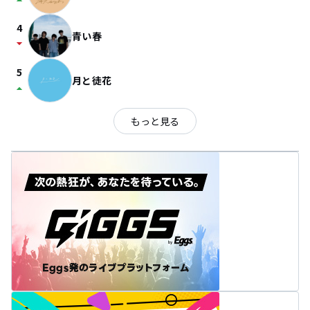
arrow_drop_up
4
青い春
arrow_drop_down
5
月と徒花
arrow_drop_up
もっと見る