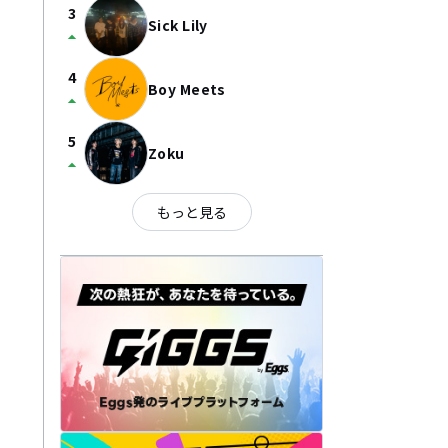
3
Sick Lily
arrow_drop_up
4
Boy Meets
arrow_drop_up
5
Zoku
arrow_drop_up
もっと見る