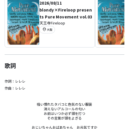
2026/08/11
blondy×Fireloop presen
ts Pure Movement vol.03
天王寺Fireloop
location_on
大阪
歌詞
作詞：
レレレ
作曲：
レレレ
吸い慣れたタバコと色気のない服装

消えないアルコールの匂い

お前はいつか必ず頭を打つ

その言葉が頭をよぎる

おじいちゃんおばあちゃん　お元気ですか
