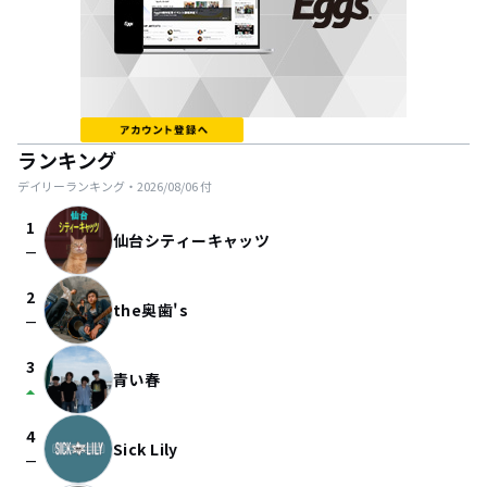
ランキング
デイリーランキング・
2026/08/06
付
1
仙台シティーキャッツ
check_indeterminate_small
2
the奥歯's
check_indeterminate_small
3
青い春
arrow_drop_up
4
Sick Lily
check_indeterminate_small