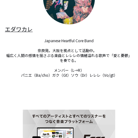
エダワカレ
Japanese Heartful Core Band

奈良発。大阪を拠点として活動中。　

幅広く人間の感情を揺さぶる楽曲とレレレの情緒溢れる歌声で「愛と憂鬱」
を奏でる。

メンバー（L→R）

パニエ（Ba/cho）ガク（Gt）ソウ（Dr）レレレ（Vo/gt）