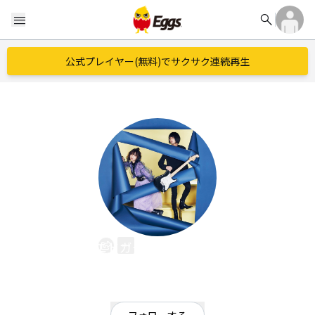
search
menu
公式プレイヤー(無料)でサクサク連続再生
エドガー・サリヴァン
EggsID：
edoga_sullivan
326
フォロワー