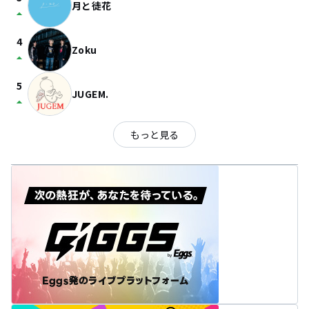
月と徒花
arrow_drop_up
4
Zoku
arrow_drop_up
5
JUGEM.
arrow_drop_up
もっと見る