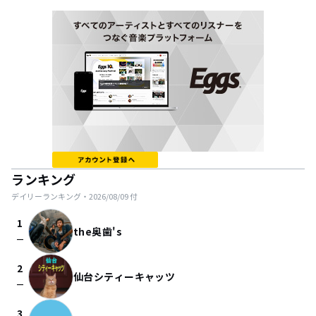
ランキング
デイリーランキング・
2026/08/09
付
1
the奥歯's
check_indeterminate_small
2
仙台シティーキャッツ
check_indeterminate_small
3