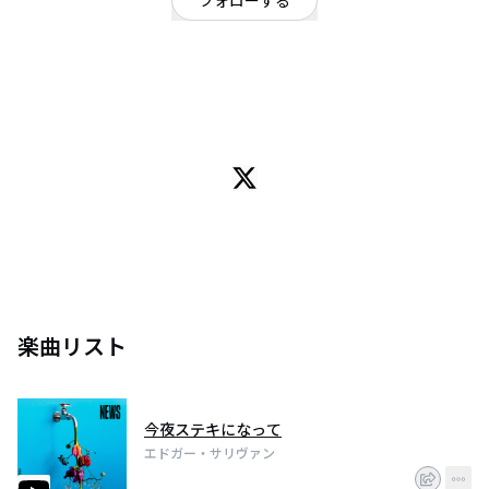
フォローする
東京都
ロック
/
ポップ
OFFICIAL WEBSITE
「WONDERFUL WONDER」
MBS、TBS、BS-TBS”アニメイズム”枠「みだらな青ちゃんは勉強ができな
い」OP曲
佐々木萌(Vo)のパーソナルなリリックと歌声、坂本遥(Gt)のオルタナティブな
ギタープレイが融合したハイ・ファイでキャッチーなサウンドは、唯一無二
の都会的センスと圧倒的完成度を持って他に類を見ない次世代の音楽を生み
出す。
また、クラブミュージックからロックカルチャーまで自在に横断しながら生
み出す柔軟なトラックメイクは、同世代の共感を求めながらも簡単にポップ
スという枠に収まることなく、正に最新のミクスチャー・スタイルを提示し
ている。
楽曲リスト
今夜ステキになって
エドガー・サリヴァン