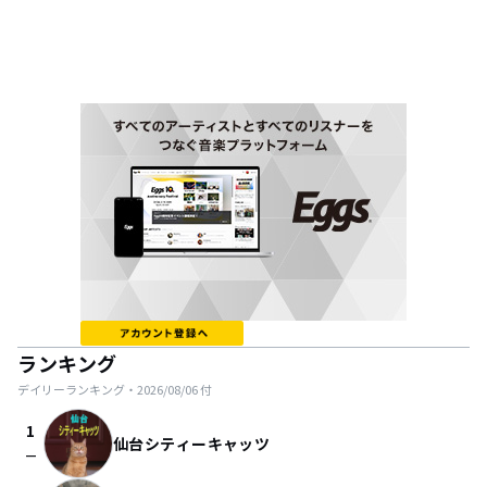
ランキング
デイリーランキング・
2026/08/06
付
1
仙台シティーキャッツ
check_indeterminate_small