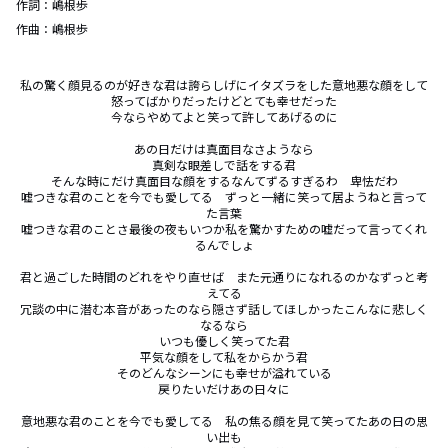
作詞：
嶋根歩
作曲：
嶋根歩
私の驚く顔見るのが好きな君は誇らしげにイタズラをした意地悪な顔をして

怒ってばかりだったけどとても幸せだった

今ならやめてよと笑って許してあげるのに

あの日だけは真面目なさようなら

真剣な眼差しで話をする君

そんな時にだけ真面目な顔をするなんてずるすぎるわ　卑怯だわ

嘘つきな君のことを今でも愛してる　ずっと一緒に笑って居ようねと言って
た言葉

嘘つきな君のことさ最後の夜もいつか私を驚かすための嘘だって言ってくれ
るんでしょ

君と過ごした時間のどれをやり直せば　また元通りになれるのかなずっと考
えてる

冗談の中に潜む本音があったのなら隠さず話してほしかったこんなに悲しく
なるなら

いつも優しく笑ってた君

平気な顔をして私をからかう君

そのどんなシーンにも幸せが溢れている

戻りたいだけあの日々に

意地悪な君のことを今でも愛してる　私の焦る顔を見て笑ってたあの日の思
い出も
