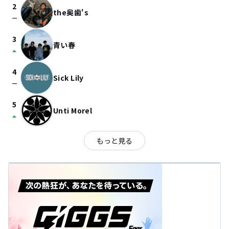
2
the奥歯's
check_indeterminate_small
3
青い春
arrow_drop_up
4
Sick Lily
check_indeterminate_small
5
Unti Morel
arrow_drop_up
もっと見る