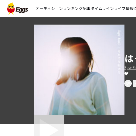
オーディション
ランキング
記事
タイムライン
ライブ情報
open_
は
Egw E
1