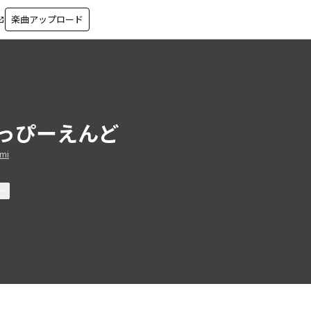
楽曲アップロード
in_new
っぴーえんど
imi