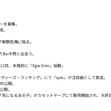
バーを募集。

成。



ず解散危機に陥る。

Ba.中西と出会う。

月、本格的に「Egw Eimi」始動。

T インディーズ・ランキング』にて「sync」が注目曲として放送。

V公開。

公開。

d single「気になるあの子」がカセットテープにて販売開始され、大好