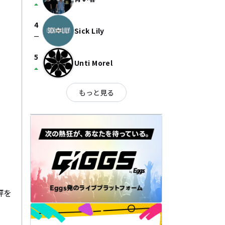
arrow_drop_up
4
Sick Lily
check_indeterminate_small
5
Unti Morel
arrow_drop_up
もっと見る
評を