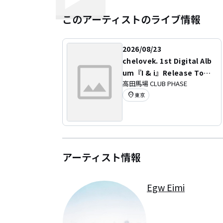
このアーティストのライブ情報
2026/08/23
chelovek. 1st Digital Alb
um『I & i』Release Tour
高田馬場 CLUB PHASE
Starting Event “「 」 &
location_on
東京
i”
アーティスト情報
Egw Eimi