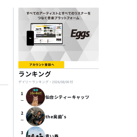
ランキング
デイリーランキング・
2026/08/06
付
1
仙台シティーキャッツ
check_indeterminate_small
2
the奥歯's
check_indeterminate_small
3
青い春