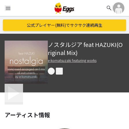
search
menu
公式プレイヤー(無料)でサクサク連続再生
ノスタルジア feat HAZUKI(O
riginal Mix)
e-komatsuzaki featuring works
アーティスト情報