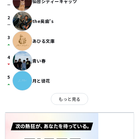
仙台シティーキャッツ
check_indeterminate_small
2
the奥歯's
check_indeterminate_small
3
あひる文庫
arrow_drop_up
4
青い春
arrow_drop_down
5
月と徒花
arrow_drop_up
もっと見る