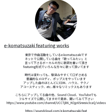
e-komatsuzaki featuring works
東京で作曲活動をしているe-komatsuzakiです

ネットで公開している曲を「歌ってみたい」と

言って下さるボーカルの方に歌詞を書いて頂き

featuring形式でいろんな方々に歌って頂いてます

時代は変わっても、馴染みやすくて口ずさめる

普遍的なメロディ、ポップスをやっています

アップした曲のほとんどにEDM、ハウス、テクノ

アコースティック、etc...様々なリミックスもあります

こちらにアップしてる曲の他、Sound Cloud、YouTubeでも

フルサイズで公開してますので是非、聞いてみて下さい

https://www.youtube.com/channel/UCCTjB6_KOjp6Sreesiv3caQ/videos

https://soundcloud.com/e-komatsuzaki-feat
