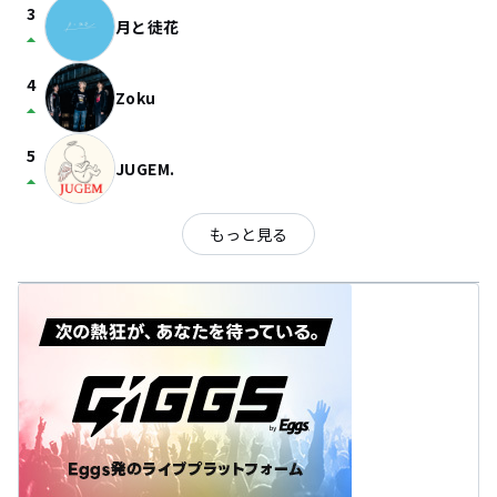
3
月と徒花
arrow_drop_up
4
Zoku
arrow_drop_up
5
JUGEM.
arrow_drop_up
もっと見る