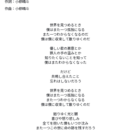
作詞：
小椋晴斗
作曲：
小椋晴斗
世界を見つめるとき

僕はまた一つ孤独になる

また一つわからなくなるのだ

僕は僕に収束して散りゆくのだ

優しい君の悪意とか

罪人の手の温みとか

知りたくないことを知って

僕はまたわからなくなった

だけど

共鳴し合えたこと

忘れはしないだろう

世界を見つめるとき

僕はまた一つ孤独になる

また一つわからなくなる

僕は僕に収束して散りゆくのだ

廻りゆく光と闇

喜びや怒り悲しみ

全てを抱いた僕もいつか沈み

また一つこの世に命の跡を残すだろう