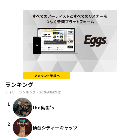
ランキング
デイリーランキング・
2026/08/09
付
1
the奥歯's
check_indeterminate_small
2
仙台シティーキャッツ
check_indeterminate_small