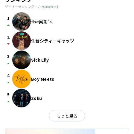
デイリーランキング・
2026/08/08
付
1
the奥歯's
arrow_drop_up
2
仙台シティーキャッツ
arrow_drop_down
3
Sick Lily
arrow_drop_up
4
Boy Meets
arrow_drop_up
5
Zoku
arrow_drop_up
もっと見る