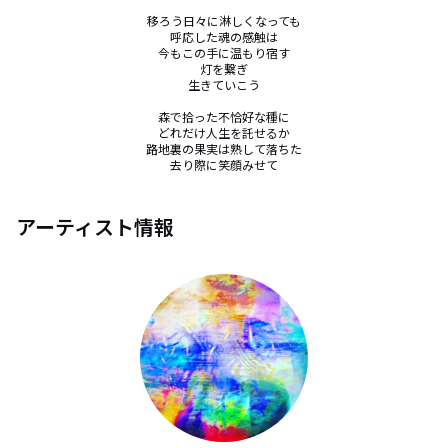
移ろう日々に淋しくなっても

呼応した魂の感触は

今もこの手に温もり宿す

灯を繋ぎ

生きていこう

森で拾った不恰好な種に

どれだけ人生を託せるか

路地裏の果実は熟して落ちた

去り際に笑顔みせて
アーティスト情報