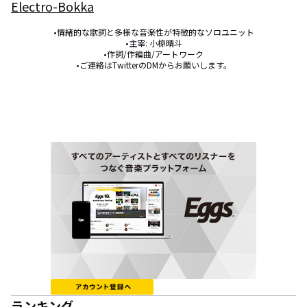
Electro-Bokka
•情緒的な歌詞と多様な音楽性が特徴的なソロユニット

•主宰: 小椋晴斗

•作詞/作編曲/アートワーク

•ご連絡はTwitterのDMからお願いします。
ランキング