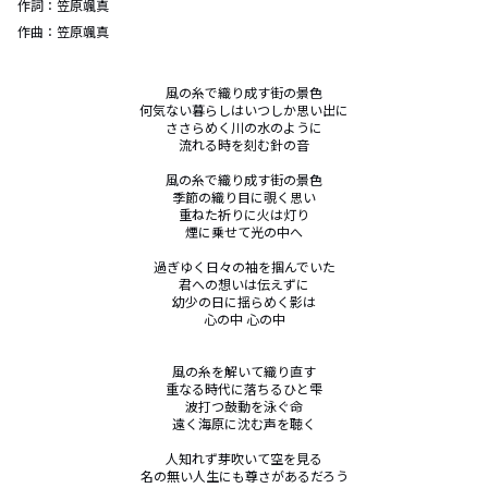
作詞：
笠原颯真
作曲：
笠原颯真
風の糸で織り成す街の景色

何気ない暮らしはいつしか思い出に

ささらめく川の水のように

流れる時を刻む針の音

風の糸で織り成す街の景色

季節の織り目に覗く思い

重ねた祈りに火は灯り

煙に乗せて光の中へ

過ぎゆく日々の袖を掴んでいた

君への想いは伝えずに

幼少の日に揺らめく影は

心の中 心の中

風の糸を解いて織り直す

重なる時代に落ちるひと雫

波打つ鼓動を泳ぐ命

遠く海原に沈む声を聴く

人知れず芽吹いて空を見る

名の無い人生にも尊さがあるだろう
