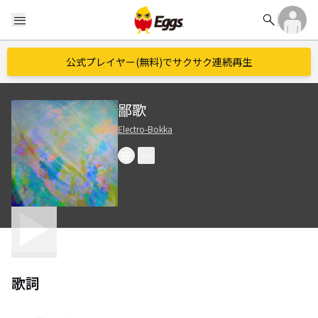
search
menu
公式プレイヤー(無料)でサクサク連続再生
鄙歌
Electro-Bokka
歌詞