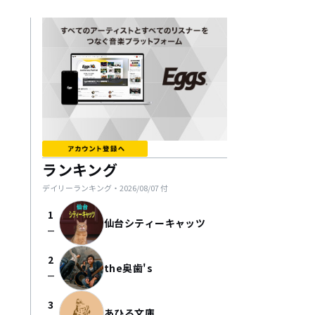
ランキング
デイリーランキング・
2026/08/07
付
1
仙台シティーキャッツ
check_indeterminate_small
2
the奥歯's
check_indeterminate_small
3
あひる文庫