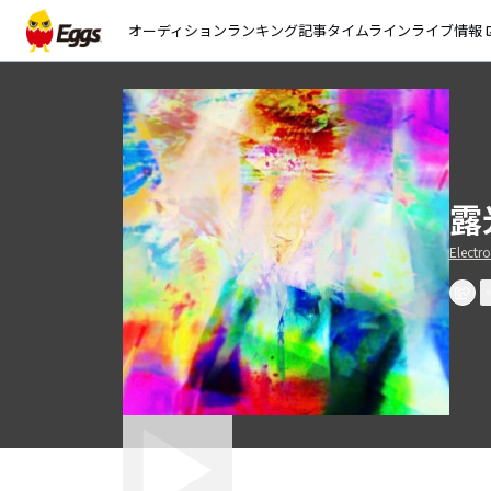
オーディション
ランキング
記事
タイムライン
ライブ情報
open_
露
Electr