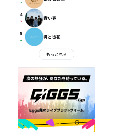
arrow_drop_up
4
青い春
arrow_drop_down
5
月と徒花
arrow_drop_up
もっと見る