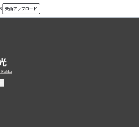
楽曲アップロード
in_new
光
o-Bokka