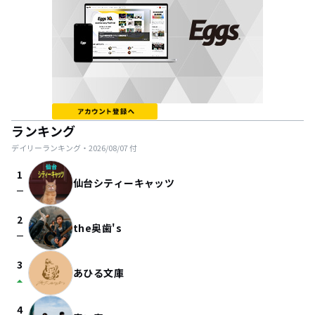
ランキング
デイリーランキング・
2026/08/07
付
1
仙台シティーキャッツ
check_indeterminate_small
2
the奥歯's
check_indeterminate_small
3
あひる文庫
arrow_drop_up
4