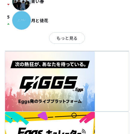
青い春
arrow_drop_down
5
月と徒花
arrow_drop_up
もっと見る