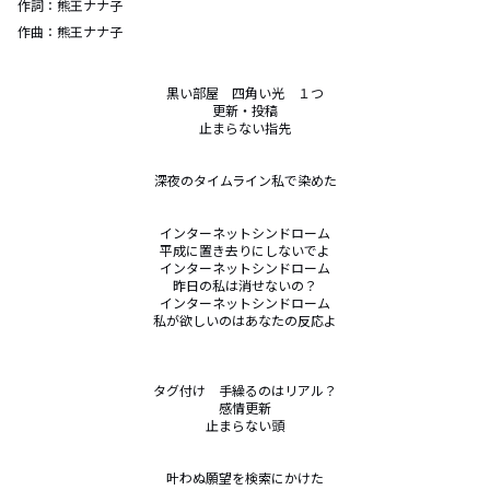
作詞：
熊王ナナ子
作曲：
熊王ナナ子
黒い部屋　四角い光　１つ

更新・投稿

止まらない指先

深夜のタイムライン私で染めた

インターネットシンドローム

平成に置き去りにしないでよ

インターネットシンドローム

昨日の私は消せないの？

インターネットシンドローム

私が欲しいのはあなたの反応よ

タグ付け　手繰るのはリアル？

感情更新

止まらない頭

叶わぬ願望を検索にかけた
