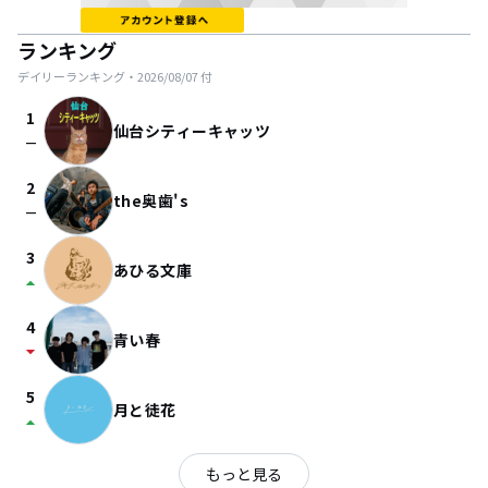
ランキング
デイリーランキング・
2026/08/07
付
1
仙台シティーキャッツ
check_indeterminate_small
2
the奥歯's
check_indeterminate_small
3
あひる文庫
arrow_drop_up
4
青い春
arrow_drop_down
5
月と徒花
arrow_drop_up
もっと見る