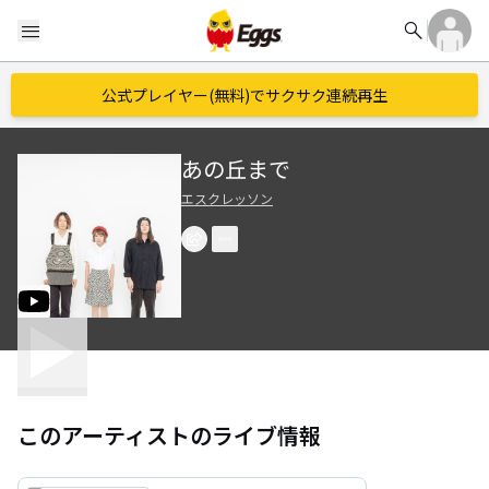
search
menu
公式プレイヤー(無料)でサクサク連続再生
あの丘まで
エスクレッソン
このアーティストのライブ情報