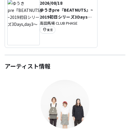
2026/08/18
ゆうきpre『BEATNUTS』~
2019初日シリーズ3Days,d
高田馬場 CLUB PHASE
ay3～
location_on
東京
アーティスト情報