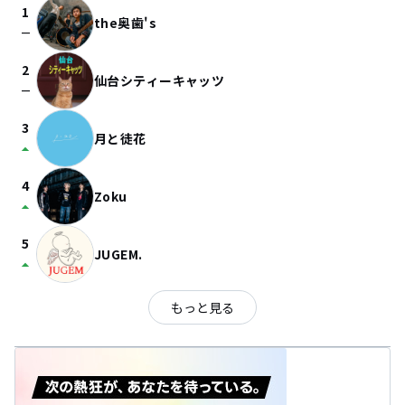
1
the奥歯's
check_indeterminate_small
2
仙台シティーキャッツ
check_indeterminate_small
3
月と徒花
arrow_drop_up
4
Zoku
arrow_drop_up
5
JUGEM.
arrow_drop_up
もっと見る