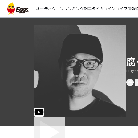
オーディション
ランキング
記事
タイムライン
ライブ情報
open_
腐
Eugen