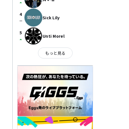
arrow_drop_up
4
Sick Lily
check_indeterminate_small
5
Unti Morel
arrow_drop_up
もっと見る