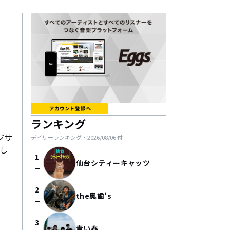
ランキング
ジサ
デイリーランキング・
2026/08/06
付
そし
1
仙台シティーキャッツ
check_indeterminate_small
2
the奥歯's
check_indeterminate_small
3
青い春