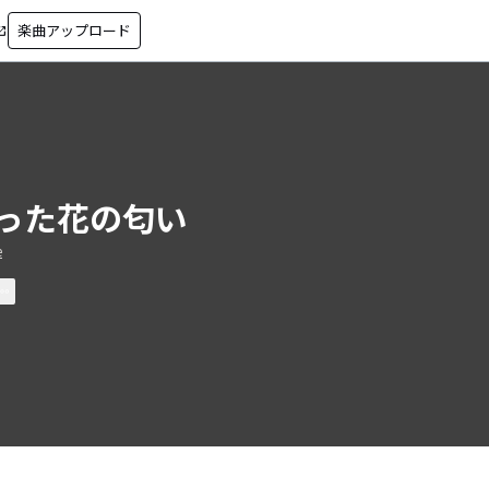
楽曲アップロード
in_new
った花の匂い
e