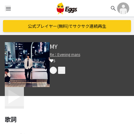
search
menu
公式プレイヤー(無料)でサクサク連続再生
MY
Re：Evening mans
5
歌詞