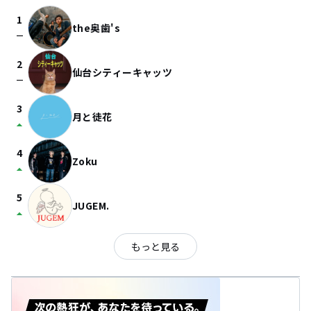
1
the奥歯's
check_indeterminate_small
2
仙台シティーキャッツ
check_indeterminate_small
3
月と徒花
arrow_drop_up
4
Zoku
arrow_drop_up
5
JUGEM.
arrow_drop_up
もっと見る