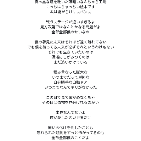
真っ黒な煙を吐いた薄暗いなんちゃら工場

こっちはちゃっちい絵本です

君は謎だらけサスペンス

戦うステージが違いすぎるよ

見方次第ではなんとかなる問題だよ

全部全部僕のせいなの

僕の夢見た未来はそれほど遠く離れてない

でも僕を待ってる未来が必ずそれというわけもない

それでも生きていたいのは

泥沼にしがみつくのは

まだ追いかけている

積み重なった膨大な

いつまでだって単純な

自分勝手な自動ドア

いつまでなんてキリがなかった

この目で見て確かめなくちゃ

その目は偽物を見分けれるのかい

本物なんてないよ

僕が愛した汚い世界だけ

怖いお化けを倒したことも

忘れられた悲劇をずっと怖がってるのも

全部全部僕のことだよ
