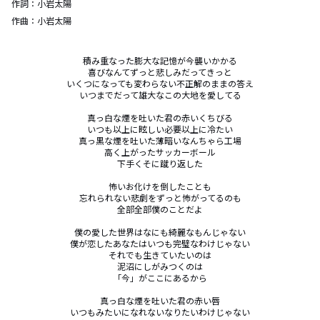
作詞：
小岩太陽
作曲：
小岩太陽
積み重なった膨大な記憶が今襲いかかる

喜びなんてずっと悲しみだってきっと

いくつになっても変わらない不正解のままの答え

いつまでだって雄大なこの大地を愛してる

真っ白な煙を吐いた君の赤いくちびる

いつも以上に眩しい必要以上に冷たい

真っ黒な煙を吐いた薄暗いなんちゃら工場

高く上がったサッカーボール

下手くそに蹴り返した

怖いお化けを倒したことも

忘れられない悲劇をずっと怖がってるのも

全部全部僕のことだよ

僕の愛した世界はなにも綺麗なもんじゃない

僕が恋したあなたはいつも完璧なわけじゃない

それでも生きていたいのは

泥沼にしがみつくのは

「今」がここにあるから

真っ白な煙を吐いた君の赤い唇

いつもみたいになれないなりたいわけじゃない
