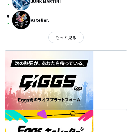
JUNK MARTINI
arrow_drop_up
5
Vatelier.
arrow_drop_up
もっと見る