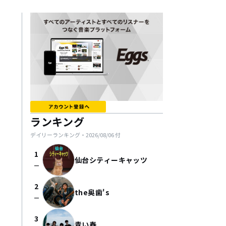
ランキング
デイリーランキング・
2026/08/06
付
1
仙台シティーキャッツ
check_indeterminate_small
2
the奥歯's
check_indeterminate_small
3
青い春