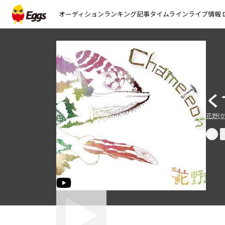
オーディション
ランキング
記事
タイムライン
ライブ情報
open_
くす
花野(か