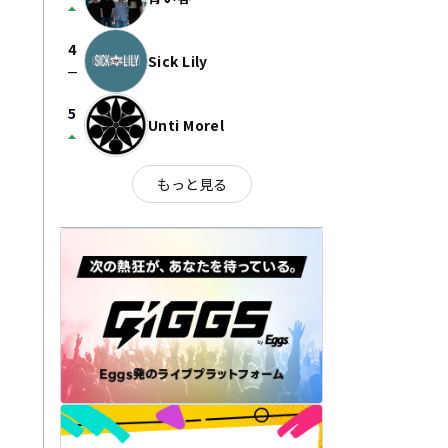
arrow_drop_up
4
Sick Lily
check_indeterminate_small
5
Unti Morel
arrow_drop_up
もっと見る