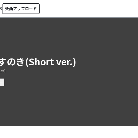
楽曲アップロード
in_new
のき(Short ver.)
の)