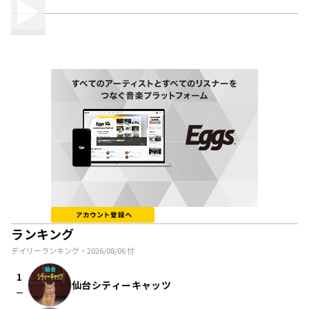
ランキング
デイリーランキング・
2026/08/06
付
1
仙台シティーキャッツ
check_indeterminate_small