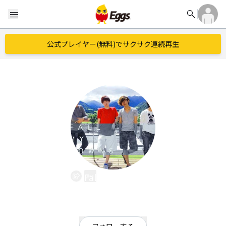
search
menu
公式プレイヤー(無料)でサクサク連続再生
Fall my towns
EggsID：
fallmytowns
22
フォロワー