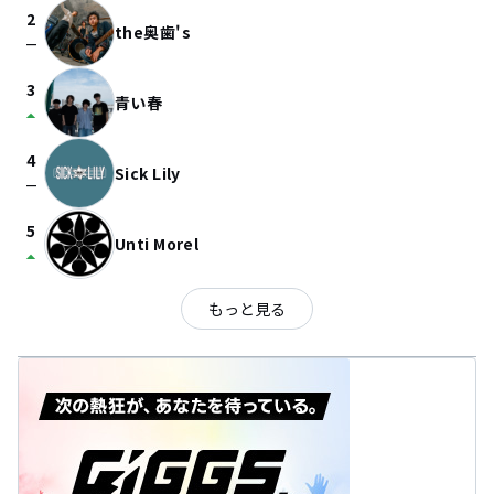
2
the奥歯's
check_indeterminate_small
3
青い春
arrow_drop_up
4
Sick Lily
check_indeterminate_small
5
Unti Morel
arrow_drop_up
もっと見る