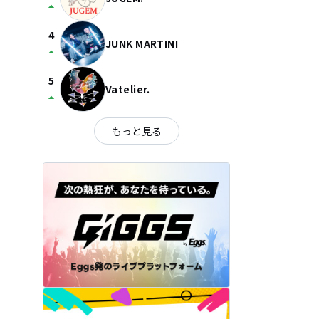
arrow_drop_up
4
JUNK MARTINI
arrow_drop_up
5
Vatelier.
arrow_drop_up
もっと見る