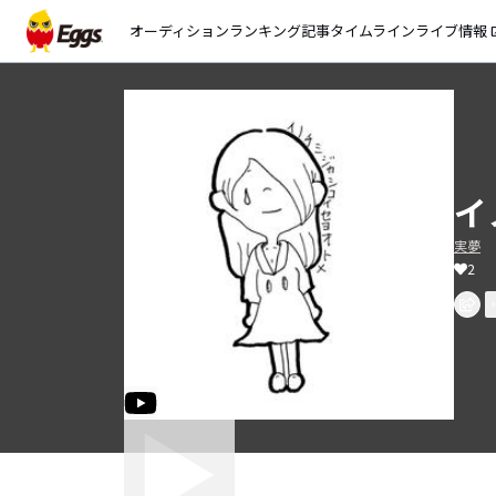
オーディション
ランキング
記事
タイムライン
ライブ情報
open_
イ
実夢
2