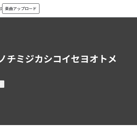
楽曲アップロード
in_new
ノチミジカシコイセヨオトメ