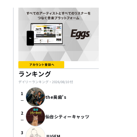
ランキング
デイリーランキング・
2026/08/10
付
1
the奥歯's
check_indeterminate_small
2
仙台シティーキャッツ
check_indeterminate_small
3
JUGEM.