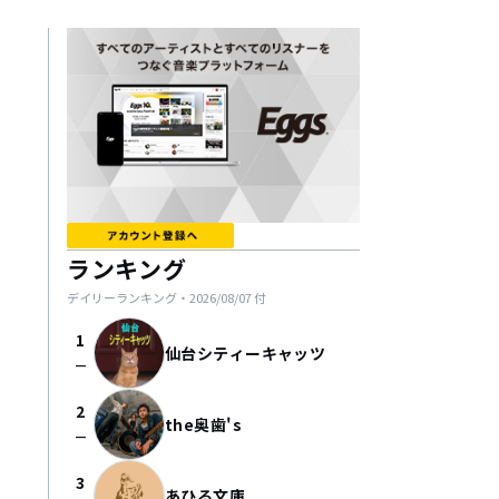
ランキング
デイリーランキング・
2026/08/07
付
1
仙台シティーキャッツ
check_indeterminate_small
2
the奥歯's
check_indeterminate_small
3
あひる文庫