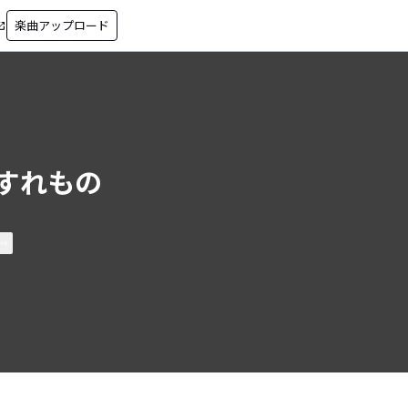
楽曲アップロード
in_new
すれもの