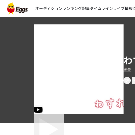
オーディション
ランキング
記事
タイムライン
ライブ情報
open_
わ
実夢