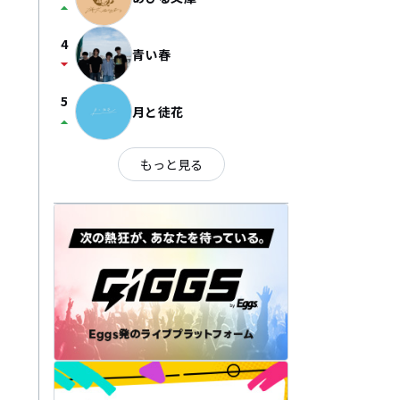
arrow_drop_up
4
青い春
arrow_drop_down
5
月と徒花
arrow_drop_up
もっと見る