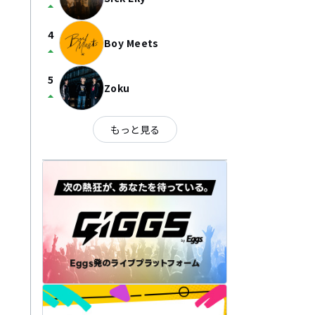
arrow_drop_up
4
Boy Meets
arrow_drop_up
5
Zoku
arrow_drop_up
もっと見る