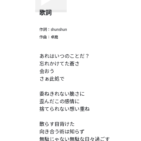
歌詞
作詞：
shunshun
作曲：
卓磨
あれはいつのことだ？

忘れかけてた蒼さ

会おう

さぁ此処で

委ねきれない脆さに

歪んだこの感情に

捨てられない想い重ね

散らす目背けた

向き合う術は知らず

無駄じゃない無駄な日々過ごす
