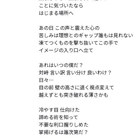
ことに気づいたなら

はじまる場所へ

あの日 この声と震えた心の

苦しみは理想とのギャップ誰もは見れない

凍てつくものを撃ち抜いてこの手で

イメージの入り口へ立て

あれはいつの僕だ？

対峙 言い訳 言い分け 良いわけ？

日々…

目の前 壁の高さに退く視点変えて

越えずとも突き破れる薄さかも

冷やす目 仕向けた

諦める術を知って

不要な利口握りしめた

掌掲げるは誰次第だ？
