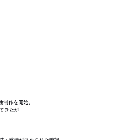
で楽曲制作を開始。

きたが

味・感情が込められた歌詞、
