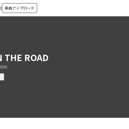
楽曲アップロード
in_new
 THE ROAD
nion