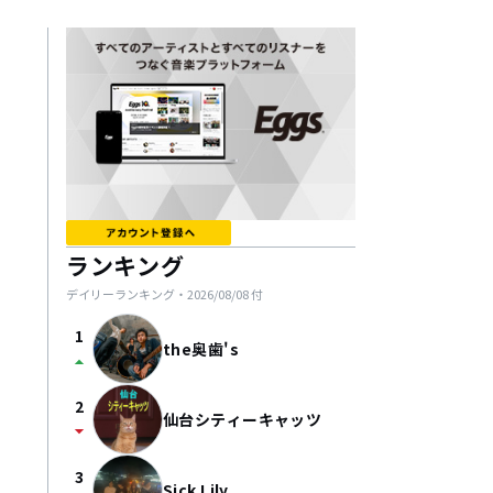
ランキング
デイリーランキング・
2026/08/08
付
1
the奥歯's
arrow_drop_up
2
仙台シティーキャッツ
arrow_drop_down
3
Sick Lily