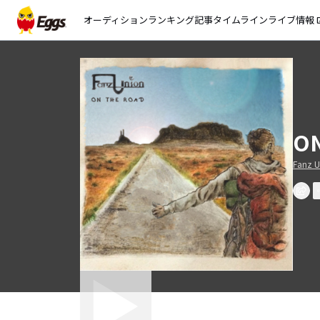
オーディション
ランキング
記事
タイムライン
ライブ情報
open_
ON
Fanz U