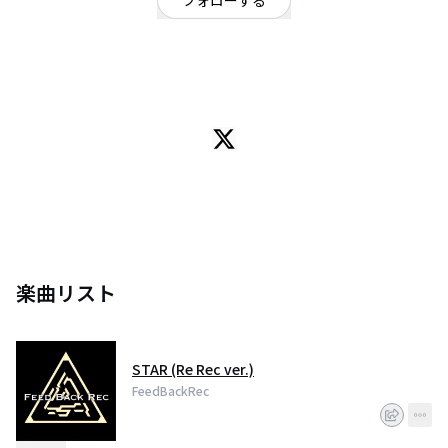
フォローする
奈良県
ロック
/
ミクスチャー
奈良から発信する5人組バンド！
ジャンルの壁を意識する事なく常に自分達が求める音楽を目指す！
どうぞ、応援よろしくお願いします！
インフォメーションは、Twitterにて公開中
楽曲リスト
STAR (Re Rec ver.)
FeedBackRec