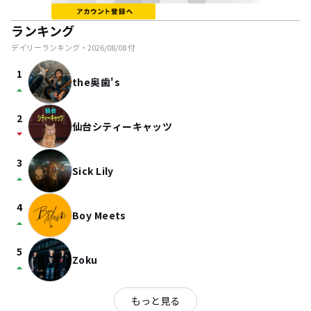
ランキング
デイリーランキング・
2026/08/08
付
1
the奥歯's
arrow_drop_up
2
仙台シティーキャッツ
arrow_drop_down
3
Sick Lily
arrow_drop_up
4
Boy Meets
arrow_drop_up
5
Zoku
arrow_drop_up
もっと見る