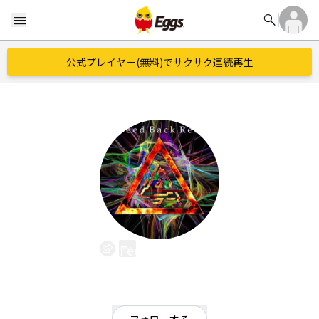
search
menu
公式プレイヤー(無料)でサクサク連続再生
FeedBackRec
EggsID：
feedbackrec_
19
フォロワー