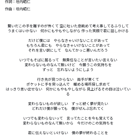
作詞：
垣内昭仁
作曲：
垣内昭仁
繋いだこの手を離すのが怖くて 空に吐いた息眺めて考え事してるふりして

うまくはいかない　何かにもやもやしながら 作った笑顔で君に話しかける

だけど僕には　やらなきゃいけないことがあって

もちろん君にも　やらなきゃいけないことがあって

それを言い訳にして　なんてかっこ悪いんだろう

いつでもそばに居るって　無責任なことが言いたい言えない

変わらないものなんて無いけど　今願うこの気持ちを

ずっと　忘れないようにしよう

行き先が見つからない　両手が寒くて

ポケットに手を突っ込んで　暖める場所探し求めて

はっきり思い出せない　何かにもやもやしながら 見上げるその目は泣いてい
る

変わらないものが欲しい　ずっと続く夢が見たい

どれだけ僕が願っても　僕がぜんぶ忘れてく

いつでも変わらないって　言ってたことを今も覚えてる

変わらないものなんて無いから　今だけのこの気持ちを

君に伝えないといけない　僕の夢が終わることを
