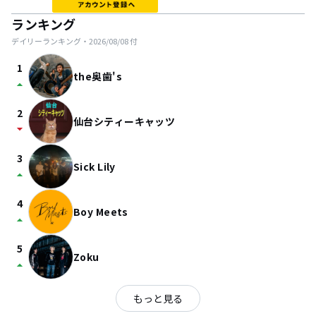
ランキング
デイリーランキング・
2026/08/08
付
1
the奥歯's
arrow_drop_up
2
仙台シティーキャッツ
arrow_drop_down
3
Sick Lily
arrow_drop_up
4
Boy Meets
arrow_drop_up
5
Zoku
arrow_drop_up
もっと見る