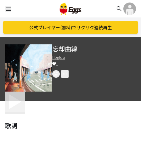
search
menu
公式プレイヤー(無料)でサクサク連続再生
忘却曲線
fibgloo
1
歌詞