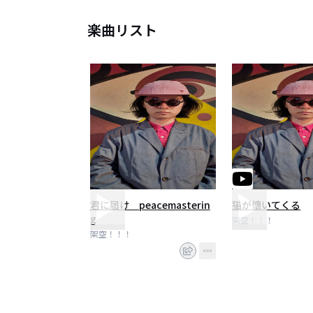
楽曲リスト
君に届け peacemasterin
猫が懐いてくる
g
架空！！！
架空！！！