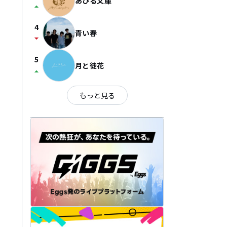
あひる文庫
arrow_drop_up
4
青い春
arrow_drop_down
5
月と徒花
arrow_drop_up
もっと見る