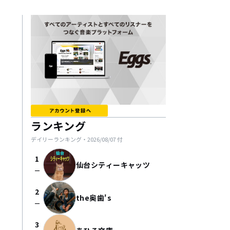
ランキング
デイリーランキング・
2026/08/07
付
1
仙台シティーキャッツ
check_indeterminate_small
2
the奥歯's
check_indeterminate_small
3