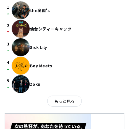
1
the奥歯's
arrow_drop_up
2
仙台シティーキャッツ
arrow_drop_down
3
Sick Lily
arrow_drop_up
4
Boy Meets
arrow_drop_up
5
Zoku
arrow_drop_up
もっと見る