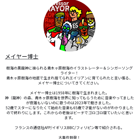
メイヤー博士
樹海の黒龍神に操られる青木ヶ原樹海のイラストレーター＆シンガーソング
ライター！

青木ヶ原樹海の地底で生まれ捨てられエイリアンに育てられたと言い張る、
メイヤー博士についてきてください。

メイヤー博士は1958年に樹海で生まれました。

神（龍神）の森、青木ヶ原樹海を世界に知ってもらうために音楽やってました
が夜誰もいないのに歌うのは2023年で飽きました。

52歳でスターになりたくて始めた音楽も65歳で才能がないのがわかりました
ので終わりにします。これからの老後はビーチでゴロゴロ寝ていたいと思い
ます。

フランスの通信社AFP/イギリスBBC/フィリピン等で紹介される。

大事件勃発！
