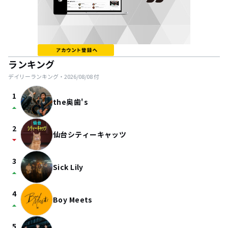
ランキング
デイリーランキング・
2026/08/08
付
1
the奥歯's
arrow_drop_up
2
仙台シティーキャッツ
arrow_drop_down
3
Sick Lily
arrow_drop_up
4
Boy Meets
arrow_drop_up
5