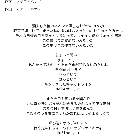
作詞：
マツモトハナノ
作曲：
マツモトハナノ
消失した後のネオンで照らされたsweet sigh

花束で埋もれてしまった私の脳内はちょっといかれちゃったみたい

そんな自分の目を覚ますようにってカフェイン錠をちょっと摂取

この夢はまだ覚めないみたいだ

この爪はまだ伸びないみたいだ

ちょっと聞いて

ひょっとして

あんたって私のことをまだ全然知らないみたいね

そうlie オーライ

もっといて

ほっといて

キツくさしたキャットライン

No lie オーライ

また今日も短い爪を噛んで

この道を行けばまだ君に会えるのかなって変な妄想

また今日も意味無い夢を編んで

またそのうち君に会う時があればどうぞよろしくね

咽び泣くポップ&ロック

行く先はトウキョウドロップシティキティ

Ilu? I hell you
