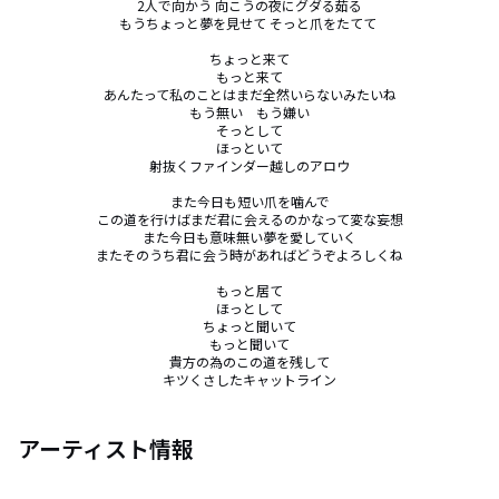
2人で向かう 向こうの夜にグダる茹る

もうちょっと夢を見せて そっと爪をたてて 

ちょっと来て

もっと来て

あんたって私のことはまだ全然いらないみたいね

もう無い　もう嫌い

そっとして

ほっといて

射抜くファインダー越しのアロウ

また今日も短い爪を噛んで

この道を行けばまだ君に会えるのかなって変な妄想

また今日も意味無い夢を愛していく

またそのうち君に会う時があればどうぞよろしくね

もっと居て

ほっとして

ちょっと聞いて

もっと聞いて

貴方の為のこの道を残して

キツくさしたキャットライン
アーティスト情報